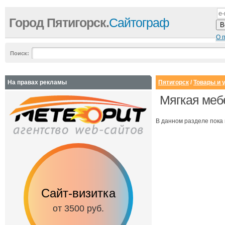
Город Пятигорск.
Сайтограф
О 
Поиск:
На правах рекламы
Пятигорск
/
Товары и 
Мягкая меб
В данном разделе пока 
Сайт-визитка
Сайт с каталог
от 3500 руб.
от 6500 руб.