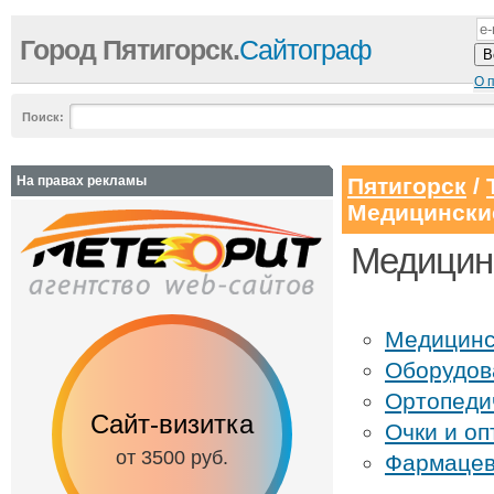
Город Пятигорск.
Сайтограф
О 
Поиск:
На правах рекламы
Пятигорск
/
Медицински
Медицинс
Медицинс
Оборудов
Ортопеди
Сайт-визитка
Сайт с каталог
Очки и оп
от 3500 руб.
от 6500 руб.
Фармацев